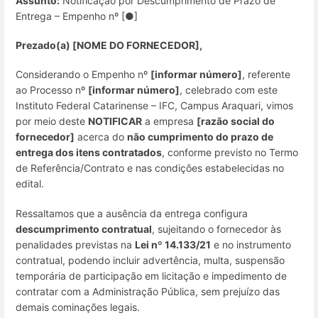
Assunto:
Notificação por Descumprimento de Prazo de
Entrega – Empenho nº [●]
Prezado(a) [NOME DO FORNECEDOR],
Considerando o Empenho nº
[informar número]
, referente
ao Processo nº
[informar número]
, celebrado com este
Instituto Federal Catarinense – IFC, Campus Araquari, vimos
por meio deste
NOTIFICAR
a empresa
[razão social do
fornecedor]
acerca do
não cumprimento do prazo de
entrega dos itens contratados
, conforme previsto no Termo
de Referência/Contrato e nas condições estabelecidas no
edital.
Ressaltamos que a ausência da entrega configura
descumprimento contratual
, sujeitando o fornecedor às
penalidades previstas na
Lei nº 14.133/21
e no instrumento
contratual, podendo incluir advertência, multa, suspensão
temporária de participação em licitação e impedimento de
contratar com a Administração Pública, sem prejuízo das
demais cominações legais.