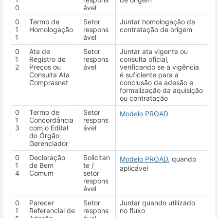
0
ável
0
Termo de
Setor
Juntar homologação da
1
Homologação
respons
contratação de origem
1
ável
0
Ata de
Setor
Juntar ata vigente ou
1
Registro de
respons
consulta oficial,
2
Preços ou
ável
verificando se a vigência
Consulta Ata
é suficiente para a
Comprasnet
conclusão da adesão e
formalização da aquisição
ou contratação
0
Termo de
Setor
Modelo PROAD
1
Concordância
respons
3
com o Edital
ável
do Órgão
Gerenciador
0
Declaração
Solicitan
Modelo PROAD
, quando
1
de Bem
te /
aplicável
4
Comum
setor
respons
ável
0
Parecer
Setor
Juntar quando utilizado
1
Referencial de
respons
no fluxo