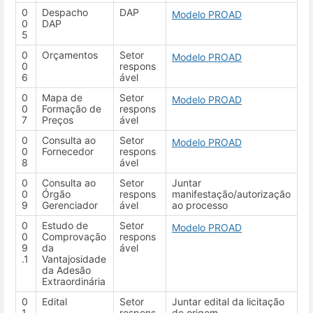
0
Despacho
DAP
Modelo PROAD
0
DAP
5
0
Orçamentos
Setor
Modelo PROAD
0
respons
6
ável
0
Mapa de
Setor
Modelo PROAD
0
Formação de
respons
7
Preços
ável
0
Consulta ao
Setor
Modelo PROAD
0
Fornecedor
respons
8
ável
0
Consulta ao
Setor
Juntar
0
Órgão
respons
manifestação/autorização
9
Gerenciador
ável
ao processo
0
Estudo de
Setor
Modelo PROAD
0
Comprovação
respons
9
da
ável
.1
Vantajosidade
da Adesão
Extraordinária
0
Edital
Setor
Juntar edital da licitação
1
respons
de origem