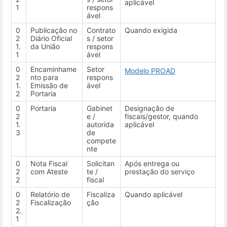
aplicável
1
respons
ável
0
Publicação no
Contrato
Quando exigida
2
Diário Oficial
s / setor
1.
da União
respons
1
ável
0
Encaminhame
Setor
Modelo PROAD
2
nto para
respons
1.
Emissão de
ável
2
Portaria
0
Portaria
Gabinet
Designação de
2
e /
fiscais/gestor, quando
1.
autorida
aplicável
3
de
compete
nte
0
Nota Fiscal
Solicitan
Após entrega ou
2
com Ateste
te /
prestação do serviço
2
fiscal
0
Relatório de
Fiscaliza
Quando aplicável
2
Fiscalização
ção
2.
1