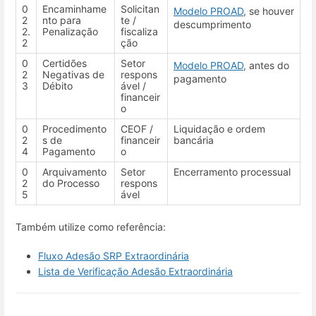
0
Encaminhame
Solicitan
Modelo PROAD
, se houver
2
nto para
te /
descumprimento
2.
Penalização
fiscaliza
2
ção
0
Certidões
Setor
Modelo PROAD
, antes do
2
Negativas de
respons
pagamento
3
Débito
ável /
financeir
o
0
Procedimento
CEOF /
Liquidação e ordem
2
s de
financeir
bancária
4
Pagamento
o
0
Arquivamento
Setor
Encerramento processual
2
do Processo
respons
5
ável
Também utilize como referência:
Fluxo Adesão SRP Extraordinária
Lista de Verificação Adesão Extraordinária