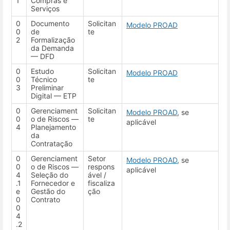
1
Compras e
Serviços
0
Documento
Solicitan
Modelo PROAD
0
de
te
2
Formalização
da Demanda
— DFD
0
Estudo
Solicitan
Modelo PROAD
0
Técnico
te
3
Preliminar
Digital — ETP
0
Gerenciament
Solicitan
Modelo PROAD
, se
0
o de Riscos —
te
aplicável
4
Planejamento
da
Contratação
0
Gerenciament
Setor
Modelo PROAD
, se
0
o de Riscos —
respons
aplicável
4
Seleção do
ável /
.1
Fornecedor e
fiscaliza
e
Gestão do
ção
0
Contrato
0
4
.2