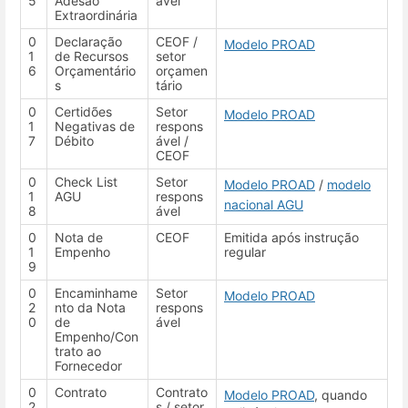
5
Adesão
ável
Extraordinária
0
Declaração
CEOF /
Modelo PROAD
1
de Recursos
setor
6
Orçamentário
orçamen
s
tário
0
Certidões
Setor
Modelo PROAD
1
Negativas de
respons
7
Débito
ável /
CEOF
0
Check List
Setor
Modelo PROAD
/
modelo
1
AGU
respons
nacional AGU
8
ável
0
Nota de
CEOF
Emitida após instrução
1
Empenho
regular
9
0
Encaminhame
Setor
Modelo PROAD
2
nto da Nota
respons
0
de
ável
Empenho/Con
trato ao
Fornecedor
0
Contrato
Contrato
Modelo PROAD
, quando
2
s / setor