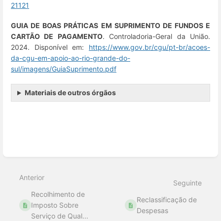
21121
GUIA DE BOAS PRÁTICAS EM SUPRIMENTO DE FUNDOS E
CARTÃO DE PAGAMENTO
. Controladoria-Geral da União.
2024. Disponível em:
https://www.gov.br/cgu/pt-br/acoes-
da-cgu-em-apoio-ao-rio-grande-do-
sul/imagens/GuiaSuprimento.pdf
Materiais de outros órgãos
Entrar
em
modo
de
seleção
de
Anterior
Seguinte
seção
Recolhimento de
Reclassificação de
Imposto Sobre
Despesas
Serviço de Qual...